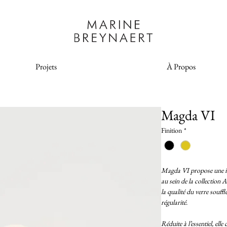
Projets
À Propos
Magda VI
Finition
*
Magda VI propose une in
au sein de la collection 
la qualité du verre souffl
régularité.
Réduite à l’essentiel, ell