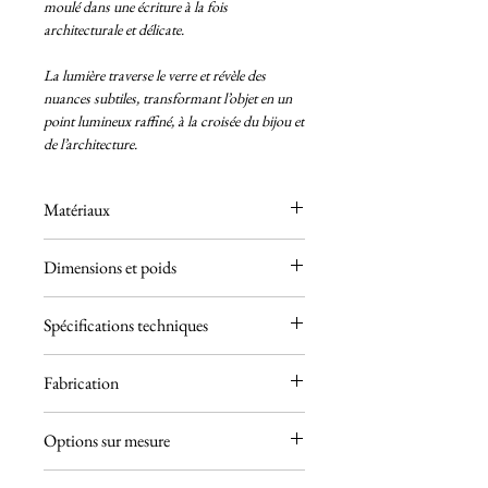
moulé dans une écriture à la fois
architecturale et délicate.
La lumière traverse le verre et révèle des
nuances subtiles, transformant l’objet en un
point lumineux raffiné, à la croisée du bijou et
de l’architecture.
Matériaux
Acier inoxydable
Dimensions et poids
Verre
P. 170 × L. 140 × H. 180 mm
Spécifications techniques
3,5 kg
1 × E14 — 40W max
Fabrication
220–240V
Ampoule incluse
Chaque pièce est assemblée à la main dans
Entièrement dimmable
Options sur mesure
notre atelier parisien.
IP20
Fabrication à la commande — Délai : 6 à 12
Certification UL disponible sur demande
Finitions disponibles :